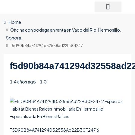
Home
Oficina con bodega en renta en Vado del Rio, Hermosillo,
Sonora.
f5d90b84a741294d32558ad22b30f247
f5d90b84a741294d32558ad2
4 años ago
0
F5D90B84A741294D32558Ad22B30F247 6