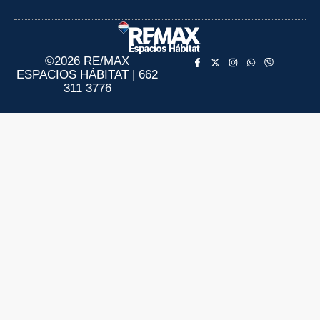
Aviso de Privacidad
Información al Consumidor
©2026 RE/MAX
ESPACIOS HÁBITAT | 662
311 3776