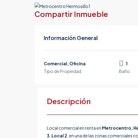
Compartir Inmueble
Información General
Comercial, Oficina
1
Tipo de Propiedad
Baño
Descripción
Local comercial en renta en
Metrocentro, He
3
,
Local 2
, en una de las zonas comerciales c