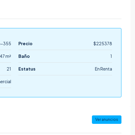
6-355
Precio
$225378
47 m²
Baño
1
21
Estatus
En Renta
ercial
Ver anuncios