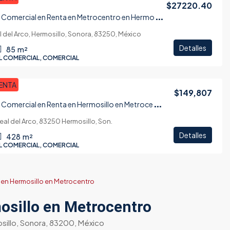
$27220.40
L
ocal Comercial en Renta en Metrocentro en Hermosillo
l del Arco, Hermosillo, Sonora, 83250, México
Detalles
85
m²
L COMERCIAL, COMERCIAL
ENTA
$149,807
L
ocal Comercial en Renta en Hermosillo en Metrocentro
Real del Arco, 83250 Hermosillo, Son.
Detalles
428
m²
L COMERCIAL, COMERCIAL
 en Hermosillo en Metrocentro
osillo en Metrocentro
osillo, Sonora, 83200, México