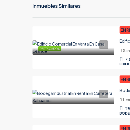
Inmuebles Similares
EN R
Edifi
DESTACADOS
San
7.
EDIFI
EN R
Bodeg
Her
2
BODE
EN R