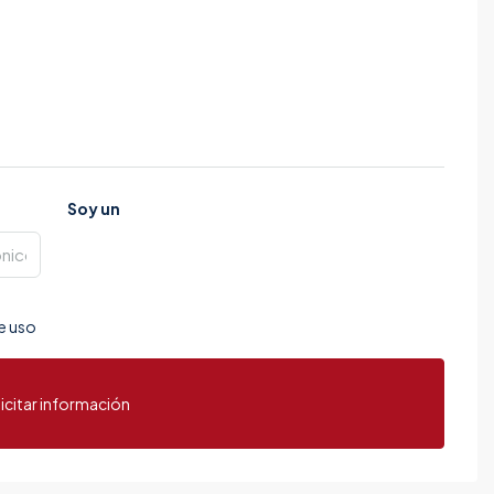
Soy un
e uso
icitar información