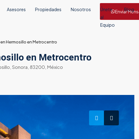
Asesores
Propiedades
Nosotros
Únete
Blog
Enviar Mens
al
Equipo
 en Hermosillo en Metrocentro
osillo en Metrocentro
osillo, Sonora, 83200, México