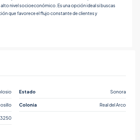
 alto nivel socioeconómico. Es una opción ideal si buscas
ción que favorece el flujo constante de clientes y
olosio
Estado
Sonora
osillo
Colonia
Real del Arco
3250