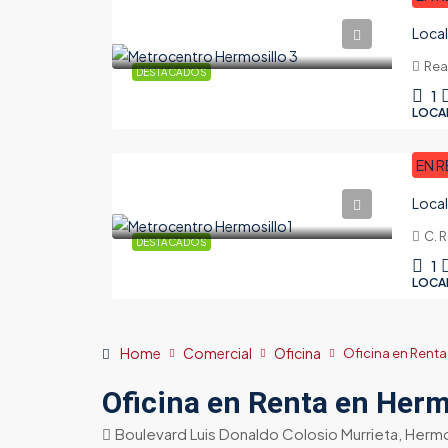
Rea
DESTACADOS
1
LOCA
EN R
C. 
DESTACADOS
1
LOCA
Home
Comercial
Oficina
Oficina en Renta
Oficina en Renta en Herm
Boulevard Luis Donaldo Colosio Murrieta, Herm