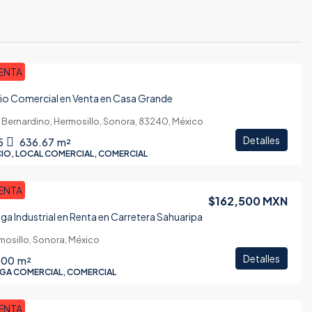
ENTA
cio Comercial en Venta en Casa Grande
 Bernardino, Hermosillo, Sonora, 83240, México
Detalles
5
636.67
m²
CIO, LOCAL COMERCIAL, COMERCIAL
ENTA
$162,500 MXN
a Industrial en Renta en Carretera Sahuaripa
mosillo, Sonora, México
Detalles
500
m²
GA COMERCIAL, COMERCIAL
ENTA