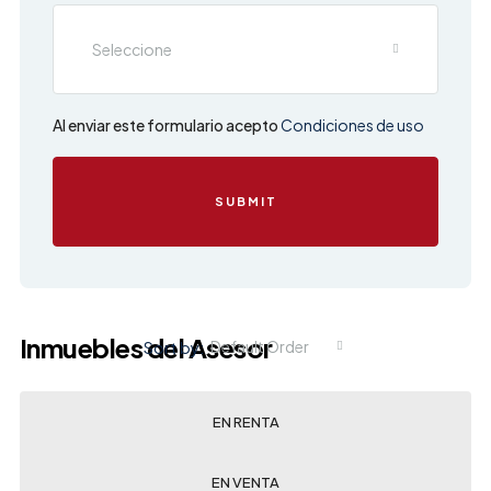
Seleccione
Al enviar este formulario acepto
Condiciones de uso
SUBMIT
Inmuebles del Asesor
Sort by:
Default Order
EN RENTA
EN VENTA