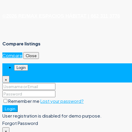
©2026 RE/MAX ESPACIOS HÁBITAT | 662 311 3776
Compare listings
Compare
Close
Login
×
Remember me
Lost your password?
Login
User registration is disabled for demo purpose.
Forgot Password
×