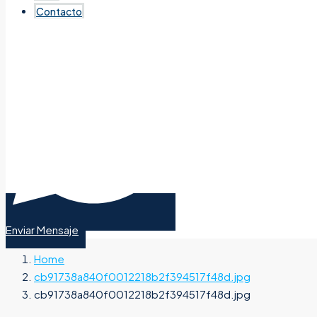
Contacto
Enviar Mensaje
Home
cb91738a840f0012218b2f394517f48d.jpg
cb91738a840f0012218b2f394517f48d.jpg