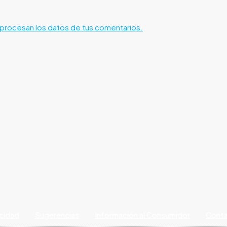
rocesan los datos de tus comentarios.
acidad
Sugerencias
Información al Consumidor
Cont