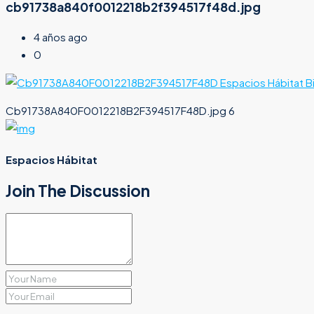
cb91738a840f0012218b2f394517f48d.jpg
4 años ago
0
Cb91738A840F0012218B2F394517F48D.jpg 6
Espacios Hábitat
Join The Discussion