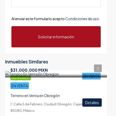
Al enviar este formulario acepto
Condiciones de uso
Solicitar información
Inmuebles Similares
$31,000,000 MXN
EN VENTA
DESTACADOS
EN VENTA
Terreno en Venta en Obregón
Detalles
Calle 5 de Febrero, Ciudad Obregón, Cajeme, Sonora,
85080, México