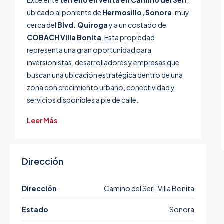
Excelente
terreno en venta en Camino del Seri
,
ubicado al poniente de
Hermosillo, Sonora
, muy
cerca del
Blvd. Quiroga
y a un costado de
COBACH Villa Bonita
. Esta propiedad
representa una gran oportunidad para
inversionistas, desarrolladores y empresas que
buscan una ubicación estratégica dentro de una
zona con crecimiento urbano, conectividad y
servicios disponibles a pie de calle.
Leer Más
Dirección
Dirección
Camino del Seri, Villa Bonita
Estado
Sonora