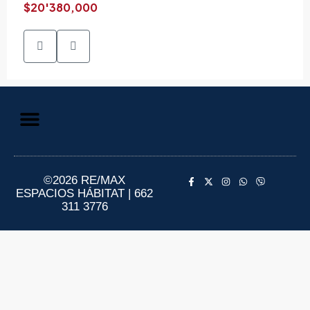
$20'380,000
Aviso de Privacidad
Información al Consumidor
©2026 RE/MAX
ESPACIOS HÁBITAT | 662
311 3776