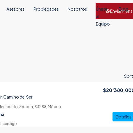
Asesores
Propiedades
Nosotros
Únete
Blog
Enviar Mens
al
Equipo
Sort
$20'380,00
en Camino del Seri
Hermosillo, Sonora, 83288, México
IAL
Detalles
meses ago