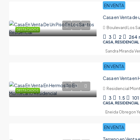
EN VENTA
Casa en Venta de u
Boulevard Los Sa
DESTACADOS
3
2
264
CASA, RESIDENCIAL
Sandra Miranda V
EN VENTA
Casa en Venta en 
Residencial Mont
DESTACADOS
3
1.5
101
CASA, RESIDENCIAL
Eneida Obregon Y
EN VENTA
Terreno en Venta e