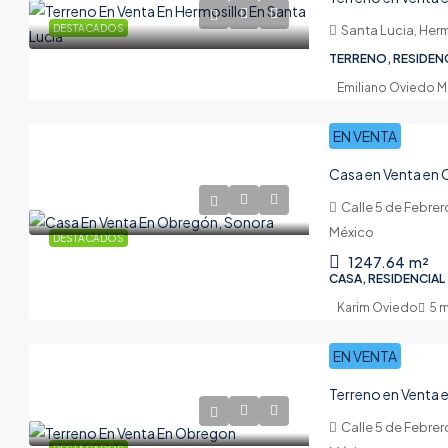
DESTACADOS
Santa Lucia, Herm
TERRENO, RESIDEN
Emiliano Oviedo 
EN VENTA
Casa en Venta en
Calle 5 de Febre
México
DESTACADOS
1247.64
m²
CASA, RESIDENCIAL
Karim Oviedo
5 
EN VENTA
Terreno en Venta
Calle 5 de Febre