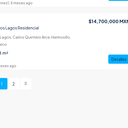
mirez
6 meses ago
$14,700,000 MX
Los Lagos Residencial
Lagos, Carlos Quintero Arce, Hermosillo,
xico
8
m²
Detalles
meses ago
1
2