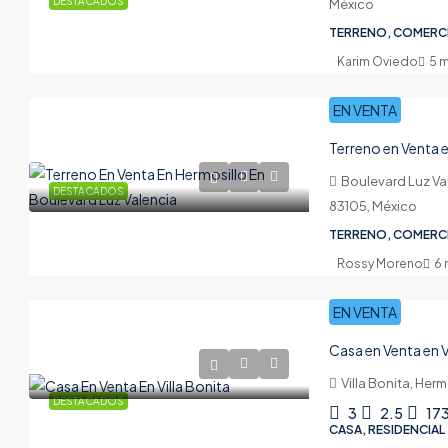
DESTACADOS
México
TERRENO, COMERC
Karim Oviedo
5 
EN VENTA
Boulevard Luz Va
DESTACADOS
83105, México
TERRENO, COMERC
Rossy Moreno
6 
EN VENTA
Casa en Venta en V
Villa Bonita, Her
DESTACADOS
3
2.5
17
CASA, RESIDENCIAL