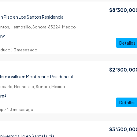
$8'300,00
n Piso en Los Santos Residencial
ntos, Hermosillo, Sonora, 83224, México
m²
Detalles
erdugo
3 meses ago
$2'300,00
Hermosillo en Montecarlo Residencial
ecarlo, Hermosillo, Sonora, México
m²
Detalles
epiz
3 meses ago
$3'500,00
n Hermosillo en Santa Lucia