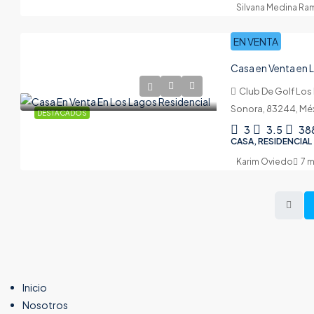
Silvana Medina Ra
EN VENTA
Casa en Venta en 
Club De Golf Los 
Sonora, 83244, Mé
DESTACADOS
3
3.5
38
CASA, RESIDENCIAL
Karim Oviedo
7 
Inicio
Nosotros