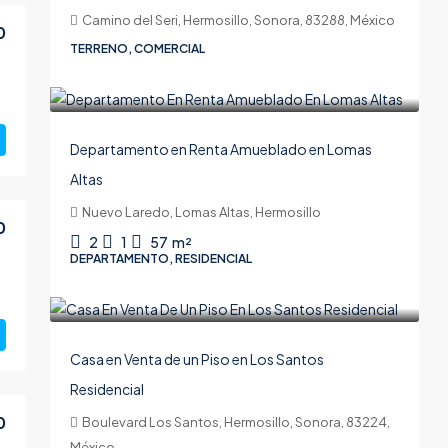
Camino del Seri, Hermosillo, Sonora, 83288, México
0
TERRENO, COMERCIAL
$19,000
Departamento en Renta Amueblado en Lomas
Altas
Nuevo Laredo, Lomas Altas, Hermosillo
0
2
1
57
m²
DEPARTAMENTO, RESIDENCIAL
$8'300,000
Casa en Venta de un Piso en Los Santos
Residencial
0
Boulevard Los Santos, Hermosillo, Sonora, 83224,
México