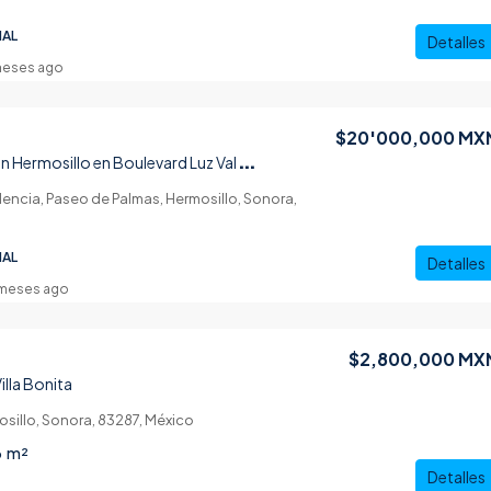
IAL
Detalles
meses ago
$20'000,000 MX
T
erreno en Venta en Hermosillo en Boulevard Luz Valencia
lencia, Paseo de Palmas, Hermosillo, Sonora,
IAL
Detalles
meses ago
$2,800,000 MX
illa Bonita
mosillo, Sonora, 83287, México
3
m²
Detalles