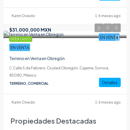
Karim Oviedo
6 meses ago
$31,000,000 MXN
EN VENTA
DESTACADOS
EN VENTA
Terreno en Venta en Obregón
Calle 5 de Febrero, Ciudad Obregón, Cajeme, Sonora,
85080, México
Detalles
TERRENO, COMERCIAL
Karim Oviedo
6 meses ago
Propiedades Destacadas