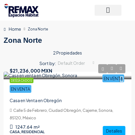
Home
Zona Norte
Zona Norte
2 Propiedades
Sort by:
Default Order
$21,236,000 MXN
EN VENTA
DESTACADOS
EN VENTA
Casa en Venta en Obregón
Calle 5 de Febrero, Ciudad Obregón, Cajeme, Sonora,
85120, México
1247.64
m²
Detalles
CASA, RESIDENCIAL