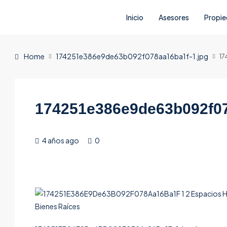
Inicio
Asesores
Propi
Home
174251e386e9de63b092f078aa16ba1f-1.jpg
17
174251e386e9de63b092f07
4 años ago
0