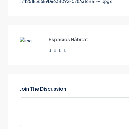
174251E386E9De63B092F078Aa16Ba1F-1.Jpg 6
Espacios Hábitat
Join The Discussion