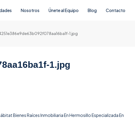
edades
Nosotros
Únete al Equipo
Blog
Contacto
4251e386e9de63b092f078aa16ba1f-1.jpg
8aa16ba1f-1.jpg