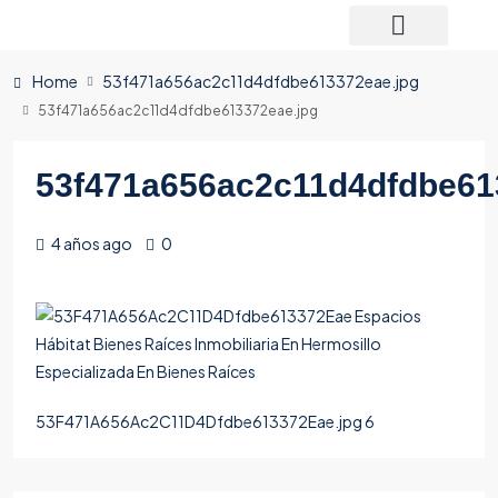
Home
53f471a656ac2c11d4dfdbe613372eae.jpg
53f471a656ac2c11d4dfdbe613372eae.jpg
53f471a656ac2c11d4dfdbe61
4 años ago
0
53F471A656Ac2C11D4Dfdbe613372Eae.jpg 6