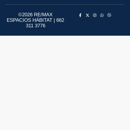
Aviso de Privacidad
Información al Consumidor
©2026 RE/MAX
ESPACIOS HÁBITAT | 662
311 3776