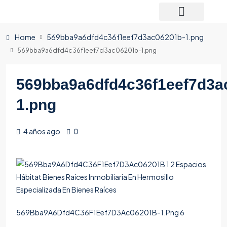
Home
569bba9a6dfd4c36f1eef7d3ac06201b-1.png
569bba9a6dfd4c36f1eef7d3ac06201b-1.png
569bba9a6dfd4c36f1eef7d3a
1.png
4 años ago
0
569Bba9A6Dfd4C36F1Eef7D3Ac06201B-1.Png 6