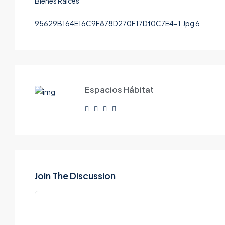
95629B164E16C9F878D270F17Df0C7E4-1.Jpg 6
Espacios Hábitat
Join The Discussion