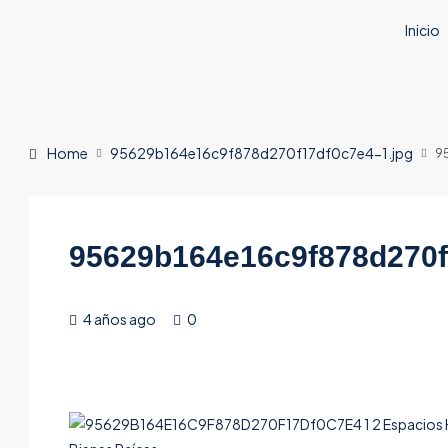
Inicio
Home
95629b164e16c9f878d270f17df0c7e4-1.jpg
9
95629b164e16c9f878d270f
4 años ago
0