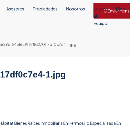
Asesores
Propiedades
Nosotros
Únete
Blog
Enviar Mens
al
Equipo
5629b164e16c9f878d270f17df0c7e4-1.jpg
17df0c7e4-1.jpg