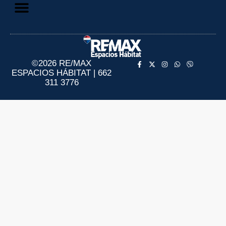
Aviso de Privacidad
Información al Consumidor
©2026 RE/MAX
ESPACIOS HÁBITAT | 662
311 3776