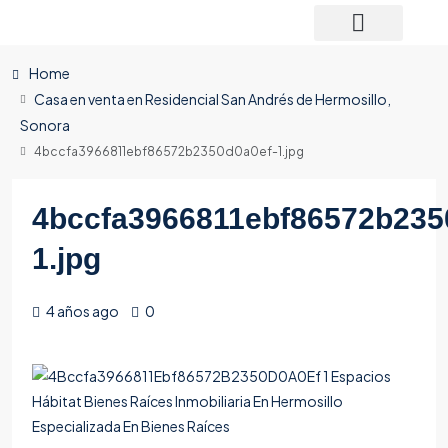
Home
Casa en venta en Residencial San Andrés de Hermosillo,
Sonora
4bccfa3966811ebf86572b2350d0a0ef-1.jpg
4bccfa3966811ebf86572b235
1.jpg
4 años ago
0