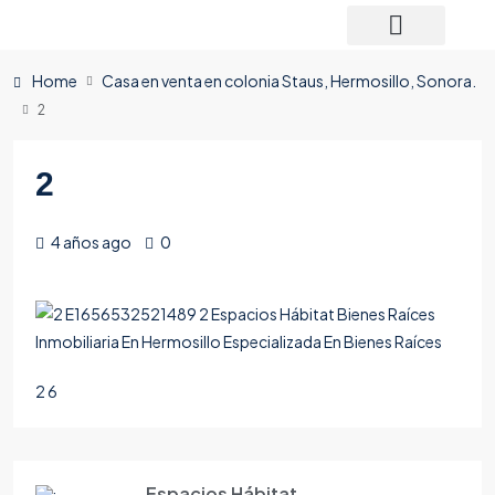
Home
Casa en venta en colonia Staus, Hermosillo, Sonora.
2
2
4 años ago
0
2 6
Espacios Hábitat