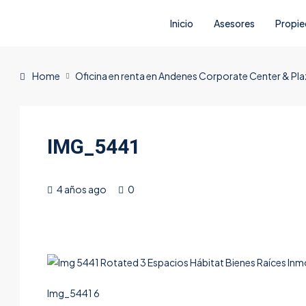
Inicio
Asesores
Propi
Home
Oficina en renta en Andenes Corporate Center & Pla
IMG_5441
4 años ago
0
Img_5441 6