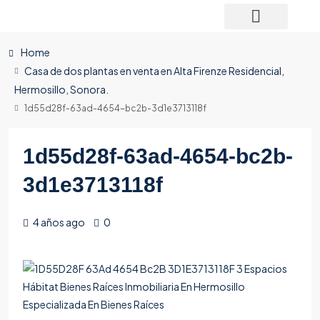
Home
Casa de dos plantas en venta en Alta Firenze Residencial,
Hermosillo, Sonora.
1d55d28f-63ad-4654-bc2b-3d1e3713118f
1d55d28f-63ad-4654-bc2b-
3d1e3713118f
4 años ago
0