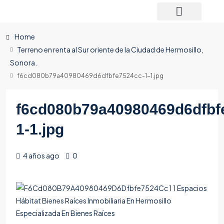
Home
Terreno en renta al Sur oriente de la Ciudad de Hermosillo,
Sonora.
f6cd080b79a40980469d6dfbfe7524cc-1-1.jpg
f6cd080b79a40980469d6dfbf
1-1.jpg
4 años ago
0