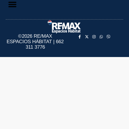
Aviso de Privacidad
Información al Consumidor
©2026 RE/MAX
ESPACIOS HÁBITAT | 662
311 3776