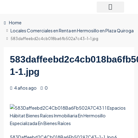
Home
Locales Comerciales en Renta en Hermosillo en Plaza Quiroga
583daffeebd2c4cb018ba6fb502a7c43-1-1.jpg
583daffeebd2c4cb018ba6fb5
1-1.jpg
4 años ago
0
583Daffeebd2C4Cb018Ba6Fb502A7C43-1-1.Jpg 6