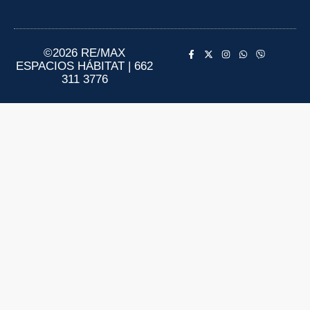
Aviso de Privacidad
Información al Consumidor
©2026 RE/MAX
ESPACIOS HÁBITAT | 662
311 3776