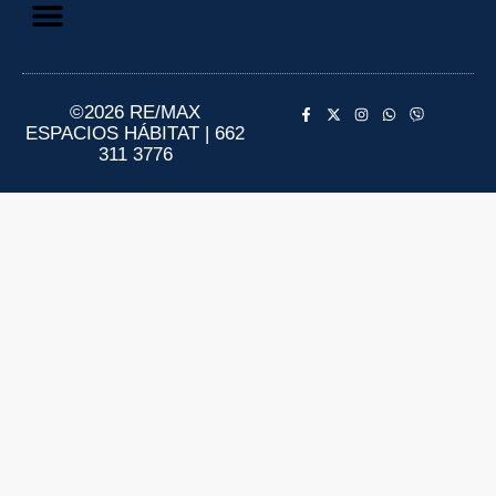
Aviso de Privacidad
Información al Consumidor
©2026 RE/MAX
ESPACIOS HÁBITAT | 662
311 3776