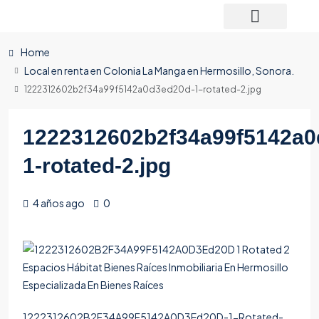
Home
Local en renta en Colonia La Manga en Hermosillo, Sonora.
1222312602b2f34a99f5142a0d3ed20d-1-rotated-2.jpg
1222312602b2f34a99f5142a0
1-rotated-2.jpg
4 años ago
0
1222312602B2F34A99F5142A0D3Ed20D-1-Rotated-