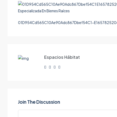
01D954Cd565C10Ae90Adc867Dbef54C1-E1657825204
Espacios Hábitat
Join The Discussion