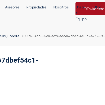
Asesores
Propiedades
Nosotros
Únete
Blog
Enviar Mens
al
Equipo
illo, Sonora.
01d954cd565c10ae90adc867dbef54c1-e1657825204
7dbef54c1-