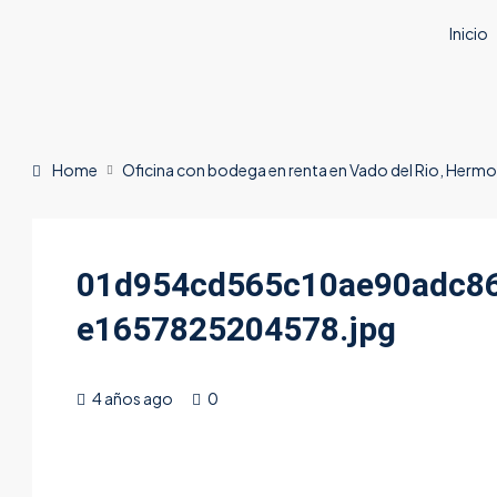
Inicio
Home
Oficina con bodega en renta en Vado del Rio, Hermos
01d954cd565c10ae90adc86
e1657825204578.jpg
4 años ago
0