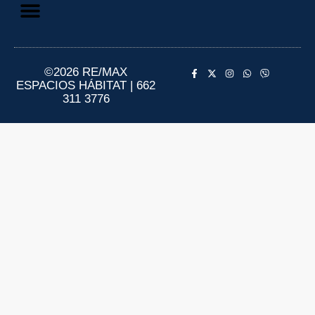
Aviso de Privacidad
Información al Consumidor
©2026 RE/MAX
ESPACIOS HÁBITAT | 662
311 3776