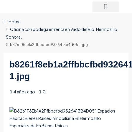
Home
Oficina con bodega en renta en Vado del Rio, Hermosillo,
Sonora.
b8261f8eb1a2ffbbcfbd9326413b4d05-1.jpg
b8261f8eb1a2ffbbcfbd93264
1.jpg
4 años ago
0