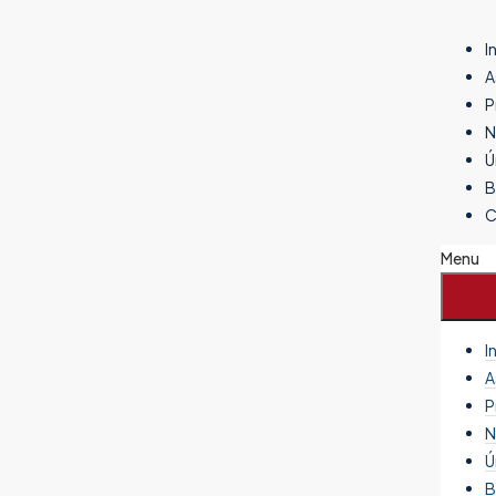
I
A
P
N
Ú
B
C
Menu
I
A
P
N
Ú
B