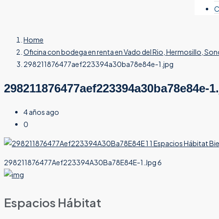
C
Home
Oficina con bodega en renta en Vado del Rio, Hermosillo, Son
298211876477aef223394a30ba78e84e-1.jpg
298211876477aef223394a30ba78e84e-1.
4 años ago
0
298211876477Aef223394A30Ba78E84E-1.Jpg 6
Espacios Hábitat