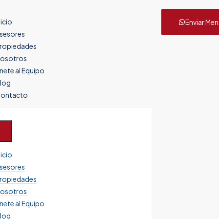
nicio
Enviar Men
sesores
ropiedades
osotros
nete al Equipo
log
ontacto
nicio
sesores
ropiedades
osotros
nete al Equipo
log