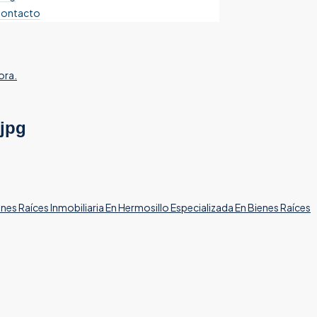
ontacto
ora.
jpg