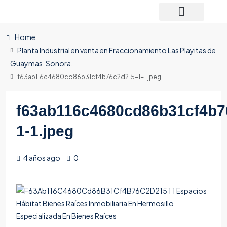
Home
Planta Industrial en venta en Fraccionamiento Las Playitas de
Guaymas, Sonora.
f63ab116c4680cd86b31cf4b76c2d215-1-1.jpeg
f63ab116c4680cd86b31cf4b7
1-1.jpeg
4 años ago
0