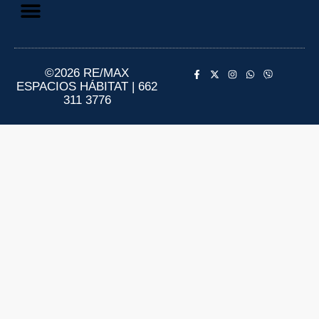
Aviso de Privacidad
Información al Consumidor
©2026 RE/MAX
ESPACIOS HÁBITAT | 662
311 3776