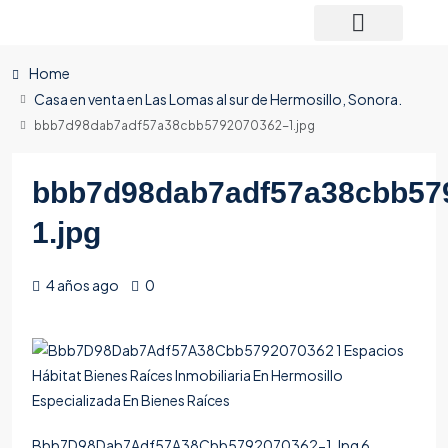
Home
Casa en venta en Las Lomas al sur de Hermosillo, Sonora.
bbb7d98dab7adf57a38cbb5792070362-1.jpg
bbb7d98dab7adf57a38cbb57
1.jpg
4 años ago
0
Bbb7D98Dab7Adf57A38Cbb5792070362-1.Jpg 6