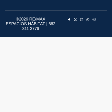
Aviso de Privacidad
Información al Consumidor
©2026 RE/MAX
ESPACIOS HÁBITAT | 662
311 3776