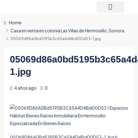
Home
Casa en venta en colonia Las Villas de Hermosillo, Sonora.
05069d86a0bd5195b3c65a4d4bd00d53-1.jpg
05069d86a0bd5195b3c65a4d
1.jpg
4 años ago
0
05069D86A0Bd5195B3C65A4D4Bd00D53-1.Jpg 6