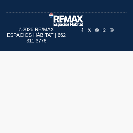
Aviso de Privacidad
Información al Consumidor
©2026 RE/MAX
ESPACIOS HÁBITAT | 662
311 3776