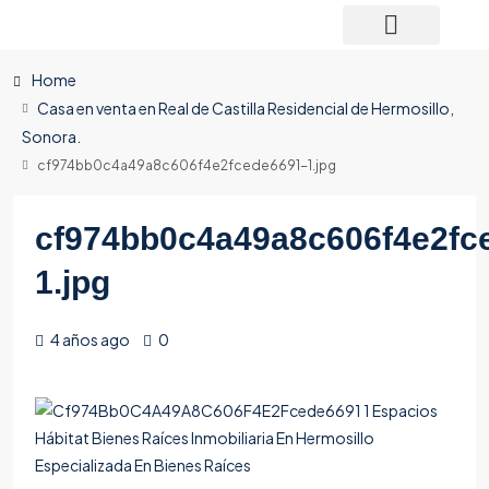
Home
Casa en venta en Real de Castilla Residencial de Hermosillo,
Sonora.
cf974bb0c4a49a8c606f4e2fcede6691-1.jpg
cf974bb0c4a49a8c606f4e2fc
1.jpg
4 años ago
0