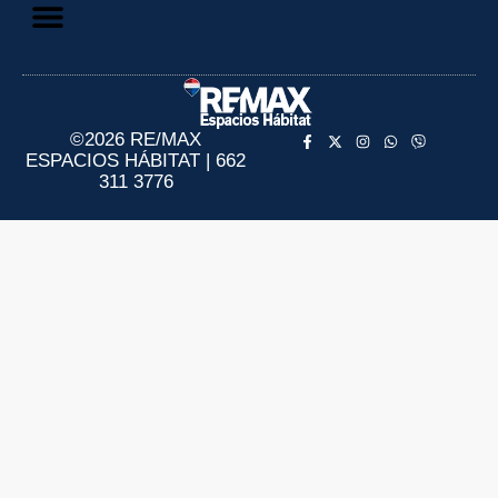
Aviso de Privacidad
Información al Consumidor
©2026 RE/MAX
ESPACIOS HÁBITAT | 662
311 3776