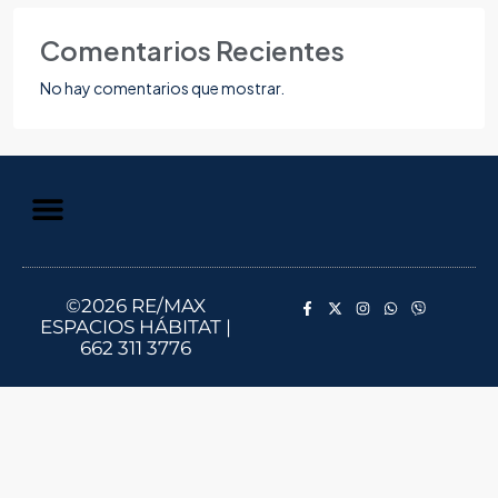
Comentarios Recientes
No hay comentarios que mostrar.
Aviso de Privacidad
Información al Consumidor
©2026 RE/MAX
ESPACIOS HÁBITAT |
662 311 3776