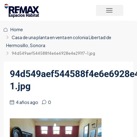
Home
Casa de una planta en venta en colonia Libertad de
Hermosillo, Sonora
94d549aef544588f4e6e6928e4e291f7-1.jpg
94d549aef544588f4e6e6928e
1.jpg
4 años ago
0