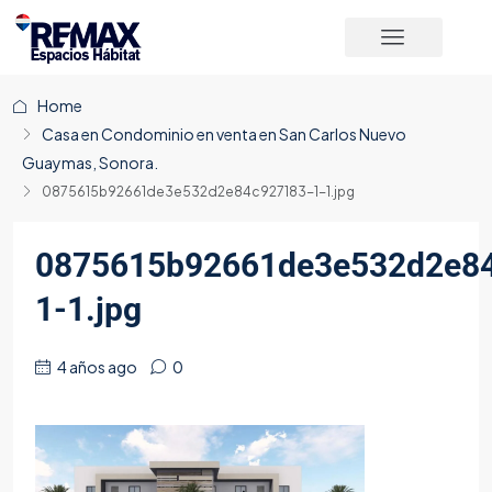
Home
Casa en Condominio en venta en San Carlos Nuevo
Guaymas, Sonora.
0875615b92661de3e532d2e84c927183-1-1.jpg
0875615b92661de3e532d2e8
1-1.jpg
4 años ago
0