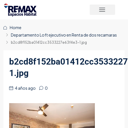
Home
Departamento Loft ejecutivo en Renta de dos recamaras
b2cd8f152ba01412cc3533227e63f4e3-1.jpg
b2cd8f152ba01412cc3533227
1.jpg
4 años ago
0