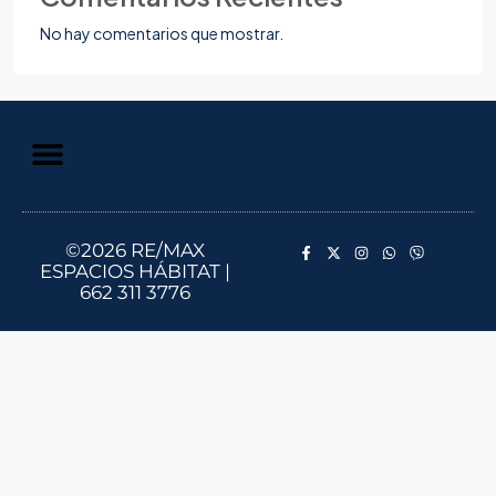
No hay comentarios que mostrar.
Aviso de Privacidad
Información al Consumidor
©2026 RE/MAX
ESPACIOS HÁBITAT |
662 311 3776