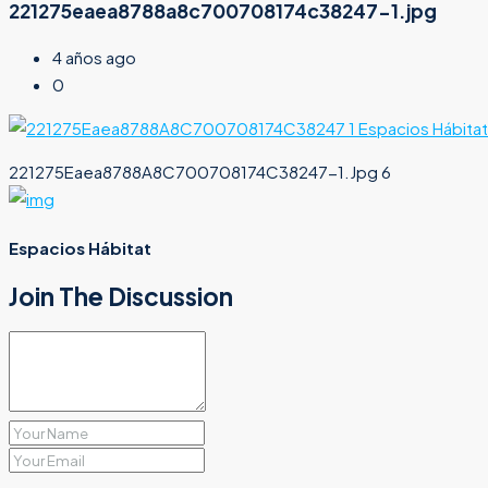
221275eaea8788a8c700708174c38247-1.jpg
4 años ago
0
221275Eaea8788A8C700708174C38247-1.Jpg 6
Espacios Hábitat
Join The Discussion