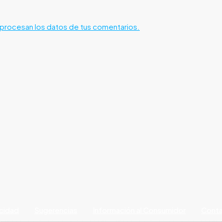
rocesan los datos de tus comentarios.
acidad
Sugerencias
Información al Consumidor
Cont