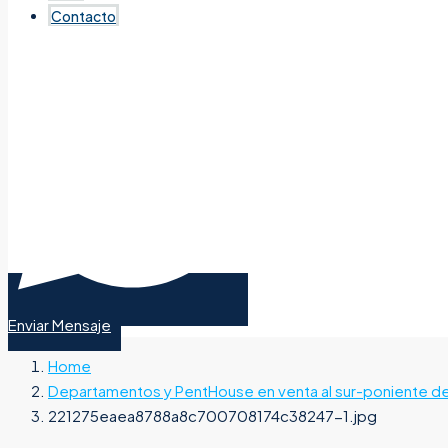
Contacto
Enviar Mensaje
Home
Departamentos y PentHouse en venta al sur-poniente de
221275eaea8788a8c700708174c38247-1.jpg