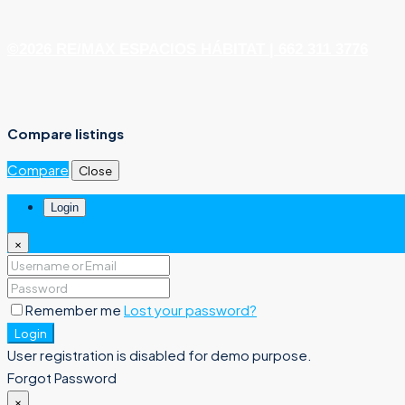
©2026 RE/MAX ESPACIOS HÁBITAT | 662 311 3776
Compare listings
Compare
Close
Login
×
Remember me
Lost your password?
Login
User registration is disabled for demo purpose.
Forgot Password
×