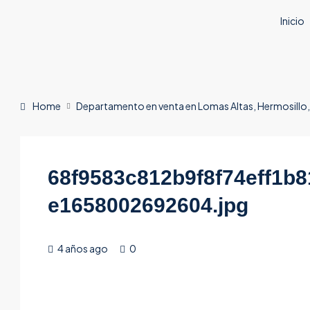
Inicio
Home
Departamento en venta en Lomas Altas, Hermosillo
68f9583c812b9f8f74eff1b8
e1658002692604.jpg
4 años ago
0