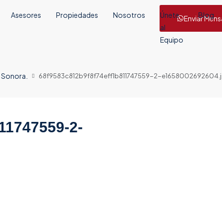
Asesores
Propiedades
Nosotros
Únete
Blog
Enviar Mens
al
Equipo
, Sonora.
68f9583c812b9f8f74eff1b811747559-2-e1658002692604.
11747559-2-