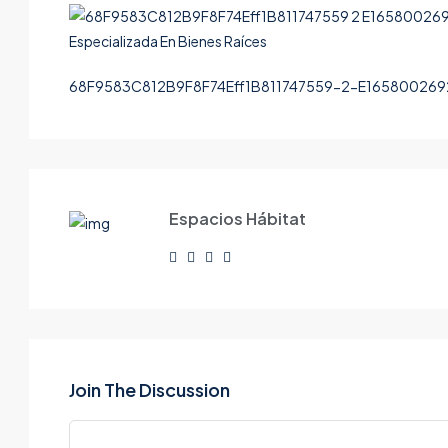
68F9583C812B9F8F74Eff1B811747559-2-E1658002692
Espacios Hábitat
Join The Discussion