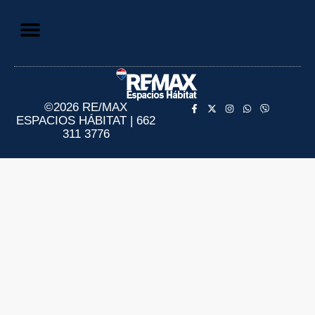
Aviso de Privacidad
Información al Consumidor
©2026 RE/MAX
ESPACIOS HÁBITAT | 662
311 3776