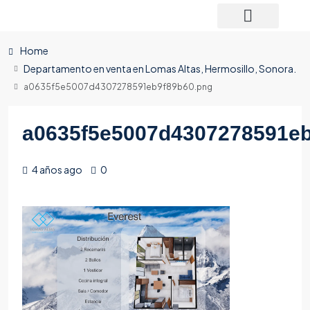
Home
Departamento en venta en Lomas Altas, Hermosillo, Sonora.
a0635f5e5007d4307278591eb9f89b60.png
a0635f5e5007d4307278591eb
4 años ago
0