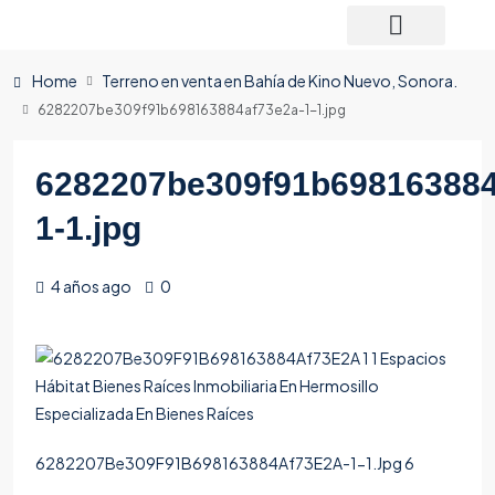
Home
Terreno en venta en Bahía de Kino Nuevo, Sonora.
6282207be309f91b698163884af73e2a-1-1.jpg
6282207be309f91b698163884
1-1.jpg
4 años ago
0
6282207Be309F91B698163884Af73E2A-1-1.Jpg 6