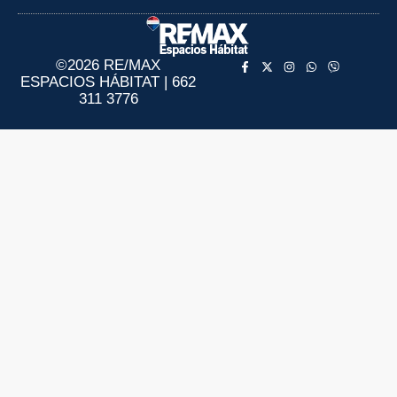
Aviso de Privacidad
Información al Consumidor
©2026 RE/MAX
ESPACIOS HÁBITAT | 662
311 3776