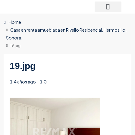
Home
Casa en renta amueblada en Rivello Residencial, Hermosillo,
Sonora.
19.jpg
19.jpg
4 años ago
0