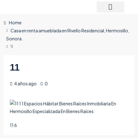
Home
Casa en renta amueblada en Rivello Residencial, Hermosillo,
Sonora.
11
11
4 años ago
0
11 6