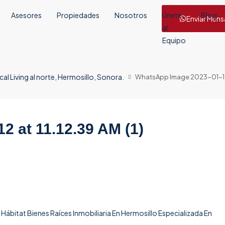
Asesores
Propiedades
Nosotros
Únete
Blog
Enviar Mens
al
Equipo
al Living al norte, Hermosillo, Sonora.
WhatsApp Image 2023-01-12 at
 at 11.12.39 AM (1)