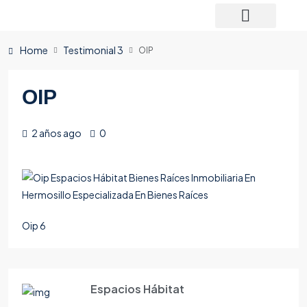
Home
Testimonial 3
OIP
OIP
2 años ago
0
Oip 6
Espacios Hábitat