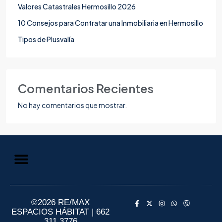
Valores Catastrales Hermosillo 2026
10 Consejos para Contratar una Inmobiliaria en Hermosillo
Tipos de Plusvalía
Comentarios Recientes
No hay comentarios que mostrar.
Aviso de Privacidad
Información al Consumidor
©2026 RE/MAX
ESPACIOS HÁBITAT | 662
311 3776