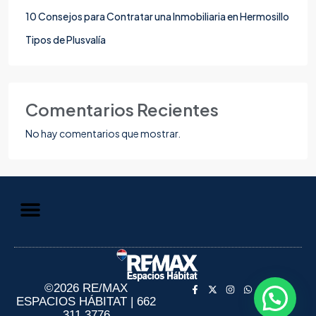
10 Consejos para Contratar una Inmobiliaria en Hermosillo
Tipos de Plusvalía
Comentarios Recientes
No hay comentarios que mostrar.
Aviso de Privacidad
Información al Consumidor
©2026 RE/MAX
ESPACIOS HÁBITAT | 662
311 3776