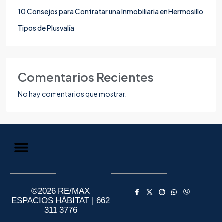
10 Consejos para Contratar una Inmobiliaria en Hermosillo
Tipos de Plusvalía
Comentarios Recientes
No hay comentarios que mostrar.
Aviso de Privacidad
Información al Consumidor
©2026 RE/MAX
ESPACIOS HÁBITAT | 662
311 3776