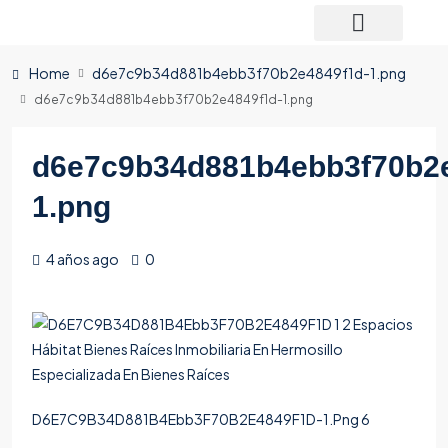
Home
d6e7c9b34d881b4ebb3f70b2e4849f1d-1.png
d6e7c9b34d881b4ebb3f70b2e4849f1d-1.png
d6e7c9b34d881b4ebb3f70b2e
1.png
4 años ago
0
D6E7C9B34D881B4Ebb3F70B2E4849F1D-1.Png 6