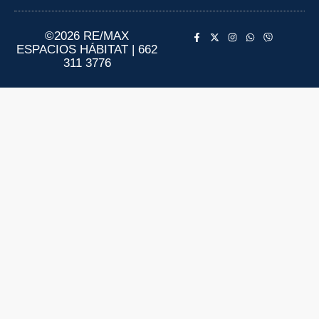
Aviso de Privacidad
Información al Consumidor
©2026 RE/MAX
ESPACIOS HÁBITAT | 662
311 3776