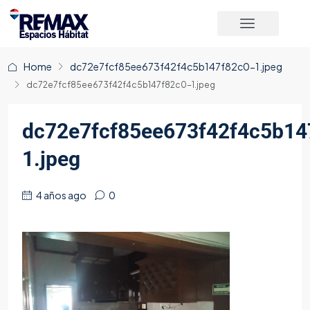
Home
dc72e7fcf85ee673f42f4c5b147f82c0-1.jpeg
dc72e7fcf85ee673f42f4c5b147f82c0-1.jpeg
dc72e7fcf85ee673f42f4c5b14
1.jpeg
4 años ago
0