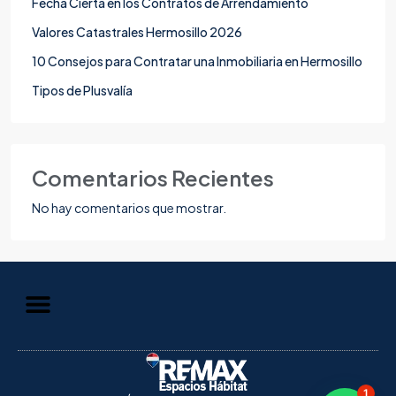
Fecha Cierta en los Contratos de Arrendamiento
Valores Catastrales Hermosillo 2026
10 Consejos para Contratar una Inmobiliaria en Hermosillo
Tipos de Plusvalía
Comentarios Recientes
No hay comentarios que mostrar.
Aviso de Privacidad
Información al Consumidor
1