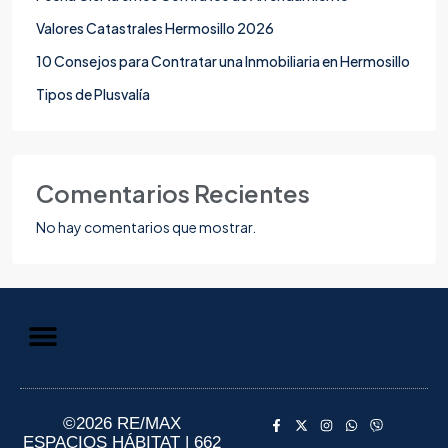
Valores Catastrales Hermosillo 2026
10 Consejos para Contratar una Inmobiliaria en Hermosillo
Tipos de Plusvalía
Comentarios Recientes
No hay comentarios que mostrar.
Aviso de Privacidad
Información al Consumidor
©2026 RE/MAX
ESPACIOS HÁBITAT | 662