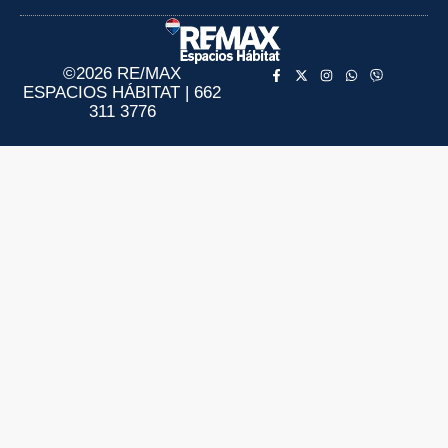
Aviso de Privacidad
Información al Consumidor
©2026 RE/MAX
ESPACIOS HÁBITAT | 662
311 3776