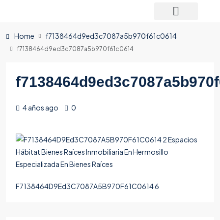
Home
f7138464d9ed3c7087a5b970f61c0614
f7138464d9ed3c7087a5b970f61c0614
f7138464d9ed3c7087a5b970
4 años ago
0
F7138464D9Ed3C7087A5B970F61C0614 6