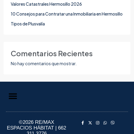
Valores Catastrales Hermosillo 2026
10 Consejos para Contratar una Inmobiliaria en Hermosillo
Tipos de Plusvalía
Comentarios Recientes
No hay comentarios que mostrar.
Aviso de Privacidad
Información al Consumidor
©2026 RE/MAX
ESPACIOS HÁBITAT | 662
311 3776