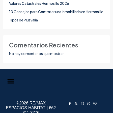
Valores Catastrales Hermosillo 2026
10 Consejos para Contratar una Inmobiliaria en Hermosillo
Tipos de Plusvalía
Comentarios Recientes
No hay comentarios que mostrar.
Aviso de Privacidad
Información al Consumidor
©2026 RE/MAX
ESPACIOS HÁBITAT | 662
311 3776