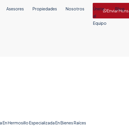
Asesores
Propiedades
Nosotros
Únete
Blog
Enviar Mens
al
Equipo