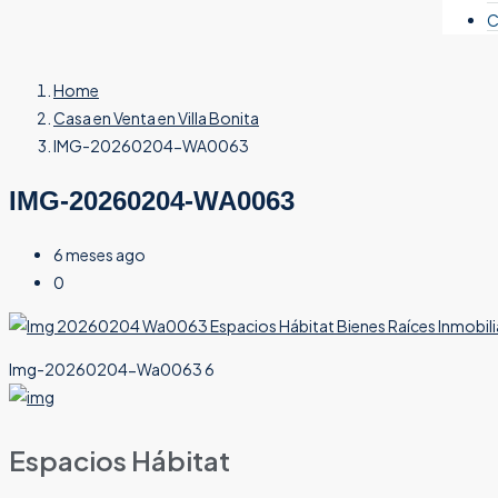
C
Home
Casa en Venta en Villa Bonita
IMG-20260204-WA0063
IMG-20260204-WA0063
6 meses ago
0
Img-20260204-Wa0063 6
Espacios Hábitat