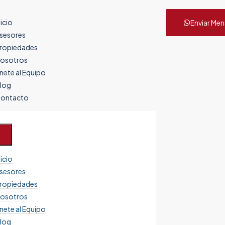
nicio
Enviar Men
sesores
ropiedades
osotros
nete al Equipo
log
ontacto
nicio
sesores
ropiedades
osotros
nete al Equipo
log