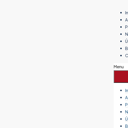
I
A
P
N
Ú
B
C
Menu
I
A
P
N
Ú
B