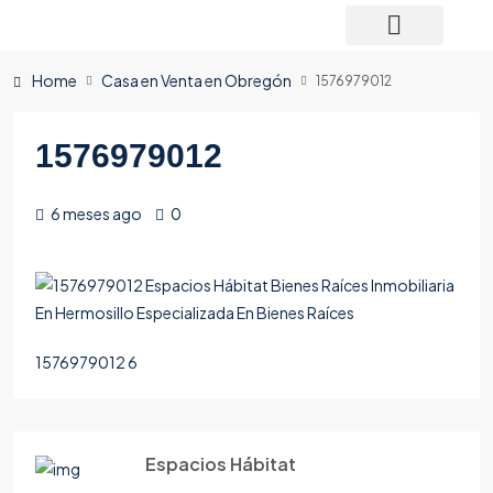
Home
Casa en Venta en Obregón
1576979012
1576979012
6 meses ago
0
1576979012 6
Espacios Hábitat