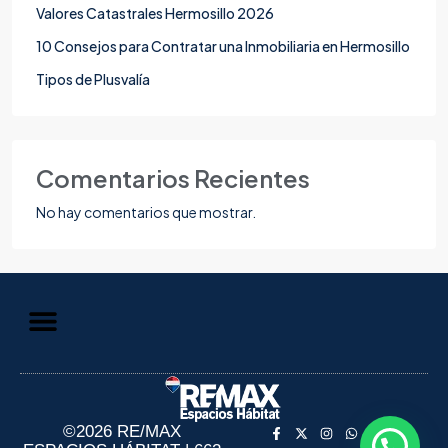
Valores Catastrales Hermosillo 2026
10 Consejos para Contratar una Inmobiliaria en Hermosillo
Tipos de Plusvalía
Comentarios Recientes
No hay comentarios que mostrar.
Aviso de Privacidad
Información al Consumidor
©2026 RE/MAX