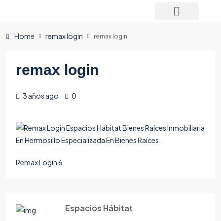
Home
remax login
remax login
remax login
3 años ago
0
Remax Login 6
Espacios Hábitat