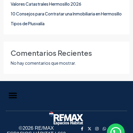
Valores Catastrales Hermosillo 2026
10 Consejos para Contratar una Inmobiliaria en Hermosillo
Tipos de Plusvalía
Comentarios Recientes
No hay comentarios que mostrar.
Aviso de Privacidad
Información al Consumidor
©2026 RE/MAX